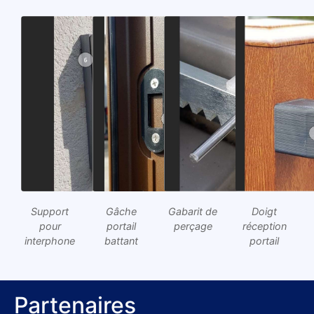
Support
Gâche
Gabarit de
Doigt
pour
portail
perçage
réception
interphone
battant
portail
Partenaires