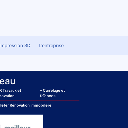
Impression 3D
L’entreprise
eau
R Travaux et
– Carrelage et
novation
faïences
llefer Rénovation immobilière