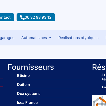
ontact
06 32 98 93 12
 garages
Automatismes
Réalisations atypiques
Fournisseurs
Rés
ST
Bticino
Ré
Daitem
Tai
Dea systems
Isea France