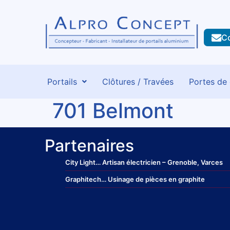
C
Portails
Clôtures / Travées
Portes de
701 Belmont
Partenaires
City Light
… Artisan électricien – Grenoble, Varces
Graphitech
… Usinage de pièces en graphite