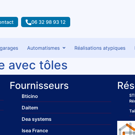
ontact
06 32 98 93 12
 garages
Automatismes
Réalisations atypiques
e avec tôles
Fournisseurs
Rés
ST
Bticino
Ré
Daitem
Tai
Dea systems
Isea France