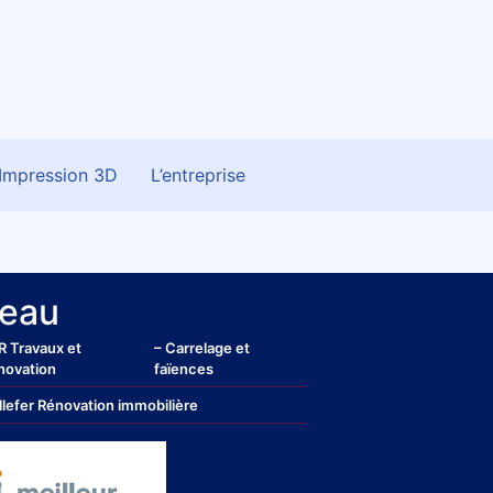
Impression 3D
L’entreprise
eau
R Travaux et
– Carrelage et
novation
faïences
llefer Rénovation immobilière