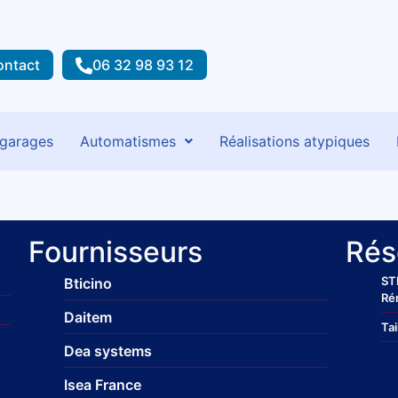
ontact
06 32 98 93 12
 garages
Automatismes
Réalisations atypiques
Fournisseurs
Rés
ST
Bticino
Ré
Daitem
Tai
Dea systems
Isea France