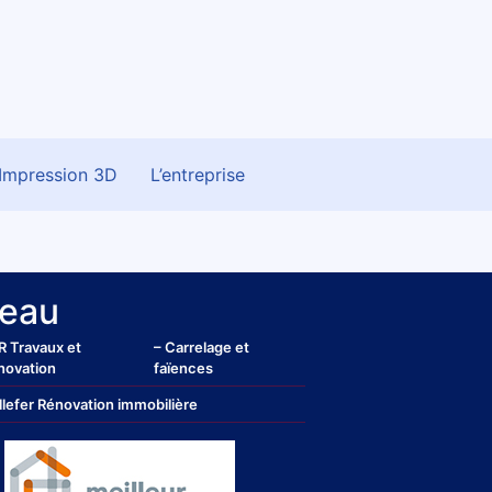
Impression 3D
L’entreprise
eau
R Travaux et
– Carrelage et
novation
faïences
llefer Rénovation immobilière